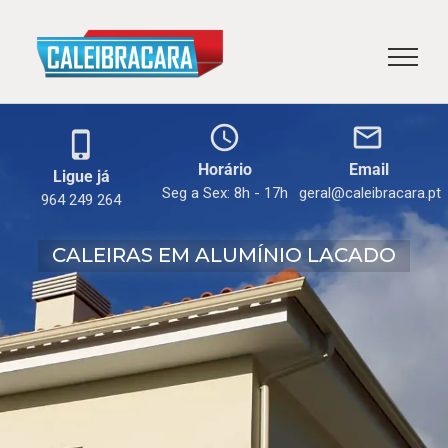
Skip
to
content
schedule
mail_outline
phone_iphone
Horário
Email
Ligue já
Seg a Sex: 8h - 17h
geral@caleibracara.pt
964 249 264
CALEIRAS EM ALUMÍNIO LACADO